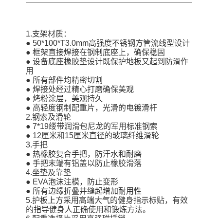
1.支架材质：
● 50*100*T3.0mm高强度不锈钢方管流线型设计
● 框架直接焊接在钢制底座上，确保稳固
● 设备底座橡胶垫设计既保护地板又起到防滑作
用
● 所有部件均精密切割
● 焊接处经过精心打磨确保美观
● 烤粉涂层，美观持久
● 高轻度钢制配重片，光滑的电镀滑杆
2.钢索及滑轮
● 7*19缕带润滑包尼龙的军用标准钢索
● 12厘米和15厘米直径的玻璃纤维滑轮
3.手把
● 热橡胶复合手把，防汗水和耐磨
● 手把末端有铝盖以防止橡胶滑落
4.坐垫及靠垫
● EVA泡沫注模，防止变形
● 所有边缘折叠井缝起增加耐用性
5.护板上方采用高端大气的健身指示标贴，有效
的指导健身人正确使用和锻炼方法。