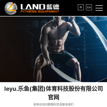
中
EN
leyu.乐鱼(集团)体育科技股份有限公司
官网
如有任何问题随时欢迎联系我们