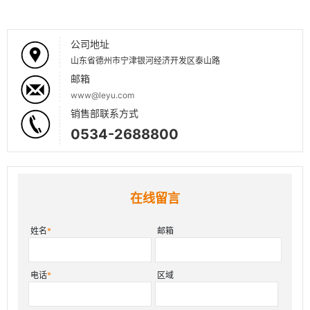
公司地址
山东省德州市宁津银河经济开发区泰山路
邮箱
www@leyu.com
销售部联系方式
0534-2688800
在线留言
姓名
*
邮箱
电话
*
区域