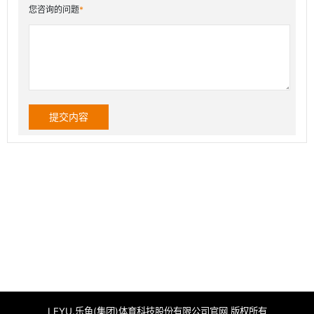
您咨询的问题
*
提交内容
LEYU.乐鱼(集团)体育科技股份有限公司官网 版权所有